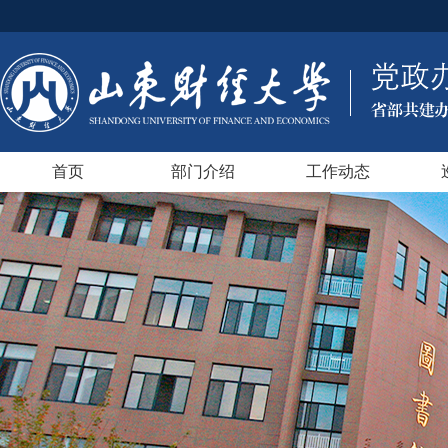
首页
部门介绍
工作动态