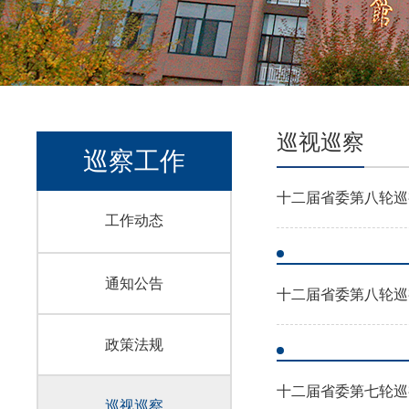
巡视巡察
巡察工作
十二届省委第八轮巡
工作动态
通知公告
十二届省委第八轮巡
政策法规
十二届省委第七轮巡
巡视巡察