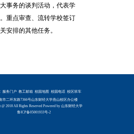
大事务的谈判活动，代表学
。重点审查、流转学校签订
关安排的其他任务。
:
服务门户
教工邮箱
校园地图
校园电话
校区班车
南市二环东路7366号山东财经大学燕山校区办公楼
t @ 2018 All Rights Reserved Powered by 山东财经大学
鲁ICP备05001933号-2