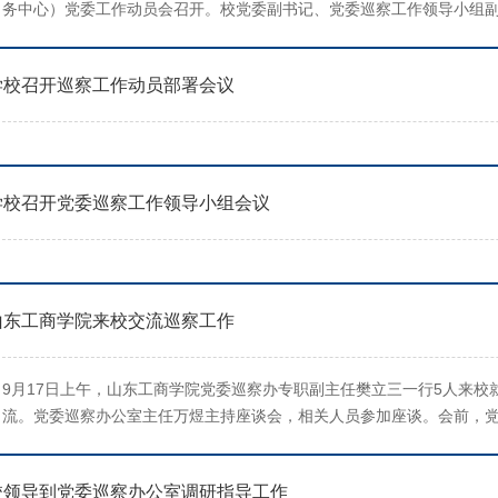
务中心）党委工作动员会召开。校党委副书记、党委巡察工作领导小组
提出要求，党委巡察组组长万煜作动员讲话。后勤管理处（饮食服务中
并作表态发言。张培国指出，开展校内...
学校召开巡察工作动员部署会议
学校召开党委巡察工作领导小组会议
山东工商学院来校交流巡察工作
9月17日上午，山东工商学院党委巡察办专职副主任樊立三一行5人来校
流。党委巡察办公室主任万煜主持座谈会，相关人员参加座谈。会前，
委员会驻学校监察专员王玉花会见樊立三一行，对其到访表示热烈欢迎
机构设置、流程规范和创新做法，并重...
校领导到党委巡察办公室调研指导工作