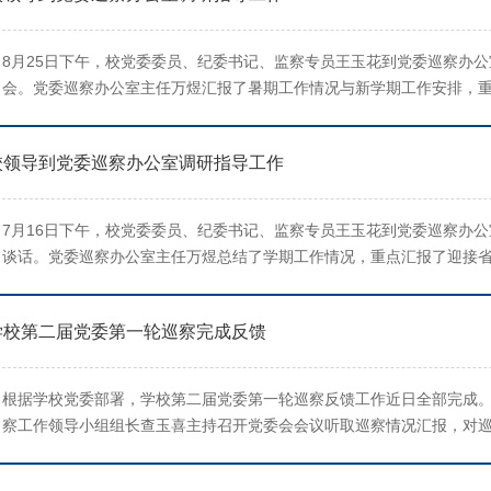
8月25日下午，校党委委员、纪委书记、监察专员王玉花到党委巡察办
会。党委巡察办公室主任万煜汇报了暑期工作情况与新学期工作安排，
工作专项检查问题清单整改方案有关情况、“财大智巡”智能体开发进展
备情况。同时，明确了新学期各项主...
校领导到党委巡察办公室调研指导工作
7月16日下午，校党委委员、纪委书记、监察专员王玉花到党委巡察办
谈话。党委巡察办公室主任万煜总结了学期工作情况，重点汇报了迎接
进巡察整改和成果运用、第二届党委第二轮巡察筹备等情况和推动巡察
明确了暑期主要工作任务和学习教育的...
学校第二届党委第一轮巡察完成反馈
根据学校党委部署，学校第二届党委第一轮巡察反馈工作近日全部完成
察工作领导小组组长查玉喜主持召开党委会会议听取巡察情况汇报，对
署。1月8日，党委第一、第二巡察组分别向保险学院、体育学院、文学
学院、国际教育学院党委进行反馈。巡...